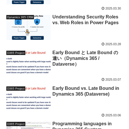
2025.03.30
Understanding Security Roles
Dynamics 365 CRM
vs. Web Roles in Power Pages
2025.03.28
Early Bound と Late Bound の
D365 Project
違い（Dynamics 365 /
Dataverse）
2025.03.07
Early Bound vs. Late Bound in
D365 Project
Dynamics 365 (Dataverse)
2025.03.06
Programming languages in
D365 Project