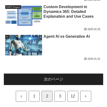
Custom Development in
D365 Project
Dynamics 365: Detailed
Explanation and Use Cases
2025.02.25
Agent AI vs Generative AI
AI
2025.01.31
次のページ
前
次
1
2
3
12
へ
へ