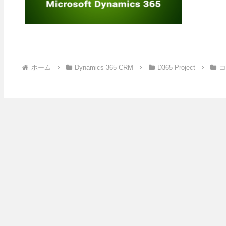
ホーム
Dynamics 365 CRM
D365 Project
コ