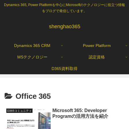
Dynamics 365, Power Platformを中心にMicrosoftのテクノロジーに役立つ情報
をブログで発信しています。
shenghao365
Dynamics 365 CRM
Power Platform
MSテクノロジー
認定資格
D365資料取得
Office 365
Microsoft 365: Developer
D365コミュニティ
Programの活用方法を紹介