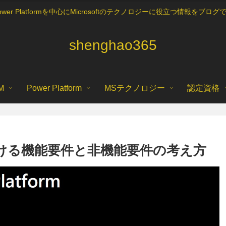
5, Power Platformを中心にMicrosoftのテクノロジーに役立つ情報を
shenghao365
M
Power Platform
MSテクノロジー
認定資格
トにおける機能要件と非機能要件の考え方