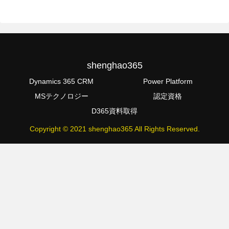
shenghao365
Dynamics 365 CRM
Power Platform
MSテクノロジー
認定資格
D365資料取得
Copyright © 2021 shenghao365 All Rights Reserved.