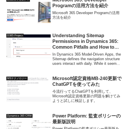
Programの活用方法を紹介
Microsoft 365 Developer Programの活用
方法を紹介
Understanding Sitemap
D365 Project
Permissions in Dynamics 365:
Common Pitfalls and How to
Avoid Them
In Dynamics 365 Model-Driven Apps, the
Sitemap defines the navigation structure
users interact with daily. While it seem...
Microsoft認定資格MB-240更新で
MSテクノロジー
ChatGPTを使ってみた
今流行ってるChatGPTを利用して、
Microsoft認定資格更新の問題を解けてみ
ようと試しに検証します。
Power Platform: 監査ポリシーの
Dynamics 365 CRM
最新版説明
Power Platformの監査ポリシー最新版を