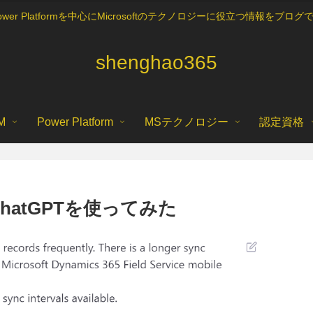
5, Power Platformを中心にMicrosoftのテクノロジーに役立つ情報を
shenghao365
M
Power Platform
MSテクノロジー
認定資格
でChatGPTを使ってみた