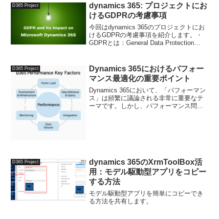
dynamics 365: プロジェクトにお
D365 Project
けるGDPRの考慮事項
今回はdynamics 365のプロジェクトにお
けるGDPRの考慮事項を紹介します。・
GDPRとは：General Data Protection
Regulation。EU一般データ保護規則。EU
内の全ての個人のためにデータ保護を強
化し統...
Dynamics 365におけるパフォー
D365 Project
マンス最適化の重要ポイント
Dynamics 365において、「パフォーマン
ス」は頻繁に議論される非常に重要なテ
ーマです。しかし、パフォーマンス問題
は単一の視点では語れません。ユーザー
体験、システム設計、インテグレーショ
ン、データ運用など、様々な要素が影響
します。本記...
dynamics 365のXrmToolBox活
D365 Project
用：モデル駆動型アプリをコピー
する方法
モデル駆動型アプリを簡単にコピーでき
る方法を共有します。