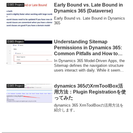
Early Bound vs. Late Bound in
D365 Project
Dynamics 365 (Dataverse)
Early Bound vs. Late Bound in Dynamics
365
Understanding Sitemap
D365 Project
Permissions in Dynamics 365:
Common Pitfalls and How to
Avoid Them
In Dynamics 365 Model-Driven Apps, the
Sitemap defines the navigation structure
users interact with daily. While it seem...
dynamics 365のXrmToolBox活
D365 Project
用方法：Plugin Registrationを使
ってみた
dynamics 365 XrmToolBoxの活用方法を
紹介します。