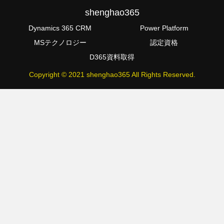
shenghao365
Dynamics 365 CRM
Power Platform
MSテクノロジー
認定資格
D365資料取得
Copyright © 2021 shenghao365 All Rights Reserved.