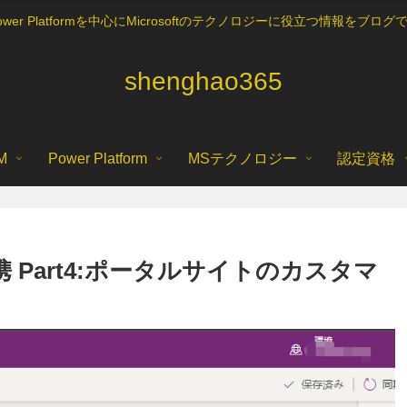
5, Power Platformを中心にMicrosoftのテクノロジーに役立つ情報を
shenghao365
M
Power Platform
MSテクノロジー
認定資格
5の連携 Part4:ポータルサイトのカスタマ